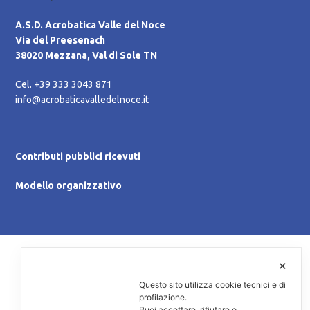
A.S.D. Acrobatica Valle del Noce
Via del Preesenach
38020 Mezzana, Val di Sole TN
Cel. +39 333 3043 871
info@acrobaticavalledelnoce.it
Contributi pubblici ricevuti
Modello organizzativo
© 2021 A.S.D. Ginnastica Acrobatica Valle del Noce
✕
P.IVA 02142190228 - C.F. 92019120226
Questo sito utilizza cookie tecnici e di
profilazione.
Puoi accettare, rifiutare o