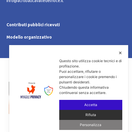
info@acrobaticavalledelnoce.it
Contributi pubblici ricevuti
Modello organizzativo
✕
Questo sito utilizza cookie tecnici e di
profilazione.
© 2021 A.S.D. Ginnastica Acrobatica Valle del Noce
Puoi accettare, rifiutare o
P.IVA 02142190228 - C.F. 92019120226
personalizzare i cookie premendo i
pulsanti desiderati.
Chiudendo questa informativa
continuerai senza accettare.
Accetta
Rifiuta
Personalizza