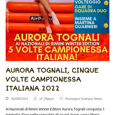
AURORA TOGNALI, CINQUE
VOLTE CAMPIONESSA
ITALIANA 2022
04/09/2023
of_filippo
Rassegna Stampa
,
News
Ai Nazionali di Rimini Winter Edition Aurora Tognali conquista 5
medaglie d'oro nelle specialità all round, trave, corpo libero,