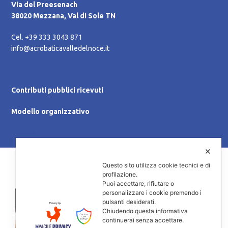
Via del Preesenach
38020 Mezzana, Val di Sole TN
Cel. +39 333 3043 871
info@acrobaticavalledelnoce.it
Contributi pubblici ricevuti
Modello organizzativo
✕
© 2021 A.S.D. Ginnastica Acrobatica Valle del Noce
Questo sito utilizza cookie tecnici e di
P.IVA 02142190228 - C.F. 92019120226
profilazione.
Puoi accettare, rifiutare o
personalizzare i cookie premendo i
pulsanti desiderati.
Chiudendo questa informativa
continuerai senza accettare.