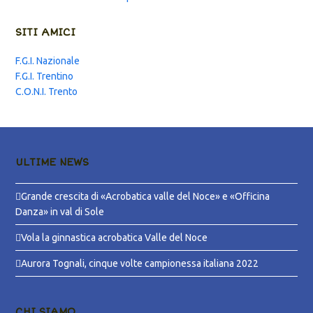
SITI AMICI
F.G.I. Nazionale
F.G.I. Trentino
C.O.N.I. Trento
ULTIME NEWS
Grande crescita di «Acrobatica valle del Noce» e «Officina
Danza» in val di Sole
Vola la ginnastica acrobatica Valle del Noce
Aurora Tognali, cinque volte campionessa italiana 2022
CHI SIAMO